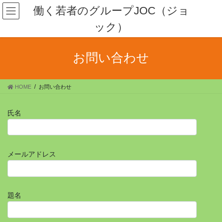
コ
ナ
働く若者のグループJOC（ジョ
ン
ビ
ック）
テ
ゲ
ン
ー
ツ
シ
お問い合わせ
へ
ョ
ス
ン
キ
に
HOME
お問い合わせ
ッ
移
プ
動
氏名
メールアドレス
題名